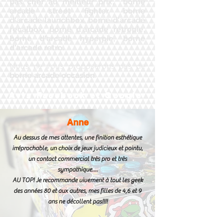
pas cher au meilleur prix, borne
arcade street fighter, borne
d'arcade launchbox, borne d'arcade
recalbox, borne d'arcade retropie,
borne d'arcade hyperpie, borne
d'arcade retro.
Nous ne vous proposerons pas de
borne arcade occasion
.
Avis Facebook et Google
Anne
Au dessus de mes attentes, une finition esthétique
irréprochable, un choix de jeux judicieux et pointu,
un contact commercial très pro et très
sympathique....
AU TOP! Je recommande vivement à tout les geek
des années 80 et aux autres, mes filles de 4,6 et 9
ans ne décollent pas!!!!