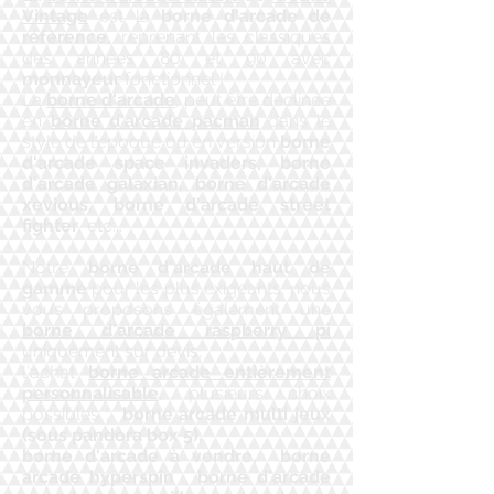
Vintage
est la
borne d'arcade de
référence
, reprenant les classiques
des années 80 et 90 avec
monnayeur
fonctionnel !
​La
borne d'arcade
, peut être déclinée
en
borne d'arcade pacman
dans le
style de l'époque ou en version
borne
d'arcade space invaders, borne
d'arcade galaxian, borne d'arcade
xevious, borne d'arcade street
fighter
, etc...
Notre
borne d'arcade haut de
gamme
pour les plus exigeants, nous
vous proposons également une
borne d'arcade raspberry pi
uniquement sur devis,
l'achat
borne arcade entièrement
personnalisable
, plusieurs choix
possibles :
borne arcade multi jeux
(sous pandora box 5),
borne d'arcade à vendre, borne
arcade hyperspin , borne d'arcade