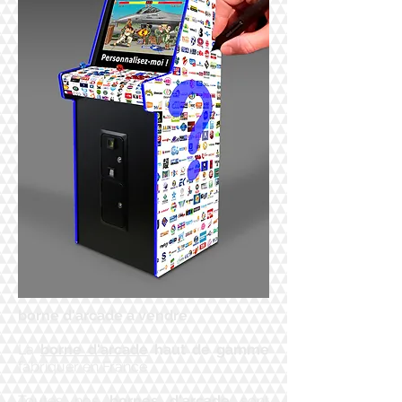
borne d'arcade a vendre
La
borne d'arcade
haut de gamme
fabriquer en France
Toutes nos
bornes d'arcade
sont