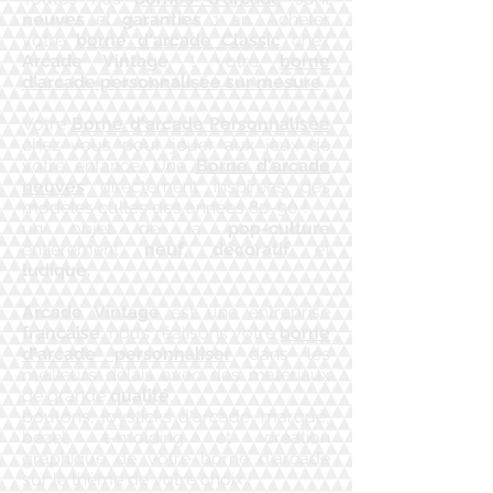
neuves
et
garanties
1 an, Acheter
votre
borne d'arcade Classic
chez
Arcade Vintage
! votre
borne
d'arcade personnalisée sur mesure
Votre
Borne d'arcade Personnalisée
chez vous pour jouer aux jeux de
votre enfance, Une
Borne d'arcade
neuves
directement inspirées des
modèles cultes des années 80-90 !
un objet de la
pop-culture
entièrement
neuf
,
décoratif
et
ludique.
Arcade Vintage
est une entreprise
française
, nous réalisons votre
borne
d'arcade personnaliser
dans les
meilleurs délais avec des matériaux
de grande
qualité
,
boutons, joysticks d'arcade, marqué,
bezel, t-molding et création
graphique de votre borne d'arcade
sur le thème de votre choix !