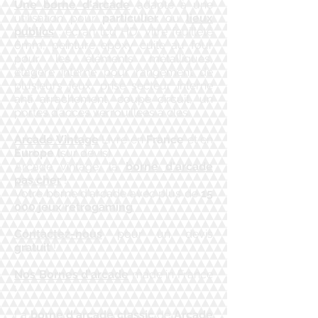
Une borne d'arcade
adapté à une
utilisation pour
particulier
ou
lieux
publics
: écran lcd HD, vitre feuilleté
6mm, peinture epoxy cuite au four
pour les éléments métalliques,
étagère interne pour rangement de
plusieurs jeux, prise secteur interne
anti arrachement, coupe circuit, un
portes d’accès verrouillées à clés.
Arcade Vintage
Livre en
France
et en
Europe (
sur devis)
Arcade vintage, la
borne d'arcade
pas cher
!
​Votre borne d'arcade avec plus de
15
000 jeux rétrogaming
Contactez-nous
pour un devis
gratuit
!
Nos Bornes d'arcade
made in France
:
​La
borne d'arcade classic
de
Arcade