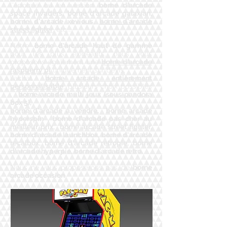
l'époque ou en version
borne d'arcade
space invaders, borne d'arcade galaxian,
borne d'arcade xevious,
borne d'arcade
street fighter
, etc...
Notre
borne d'arcade haut de gamme
pour les plus exigeants, nous vous
proposons également une
borne d'arcade
raspberry pi
uniquement sur devis,
l'achat
borne arcade entièrement
personnalisable
, plusieurs choix possibles
:
borne arcade multi jeux (sous pandora
box 5),
borne d'arcade à vendre, borne arcade
hyperspin , borne d'arcade pas cher au
meilleur prix, borne arcade street fighter,
borne d'arcade launchbox, borne d'arcade
recalbox, borne d'arcade retropie, borne
d'arcade hyperpie, borne d'arcade retro.
Nous ne vous proposerons pas de
borne
arcade occasion
.