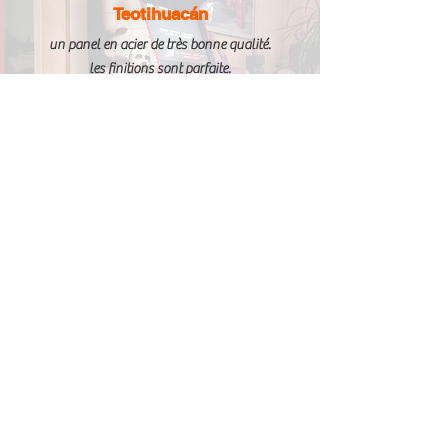
Teotihuacán
un panel en acier de très bonne qualité.
les finitions sont parfaite.
les stickers on une très bonne définition, les
commandes haute gamme.
je peu que recommander Arcade Vintage
et le patron , tres à l écoute et tres sympa
ILS NOUS FONT CONFIANCE :