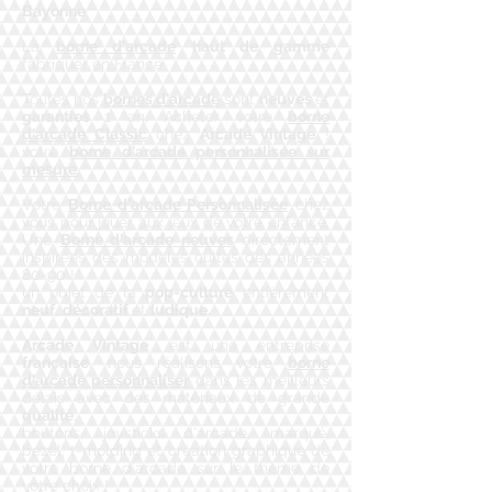
Bayonne
La
borne d'arcade
haut de gamme
fabriquer en France
Toutes nos
bornes d'arcade
sont
neuves
et
garanties
1 an, Acheter votre
borne
d'arcade Classic
chez
Arcade Vintage
!
votre
borne d'arcade personnalisée sur
mesure
Votre
Borne d'arcade Personnalisée
chez
vous pour jouer aux jeux de votre enfance,
Une
Borne d'arcade neuves
directement
inspirées des modèles cultes des années
80-90 !
un objet de la
pop-culture
entièrement
neuf
,
décoratif
et
ludique.
Arcade Vintage
est une entreprise
française
, nous réalisons votre
borne
d'arcade personnaliser
dans les meilleurs
délais avec des matériaux de grande
qualité
,
boutons, joysticks d'arcade, marqué,
bezel, t-molding et création graphique de
votre borne d'arcade sur le thème de
votre choix !