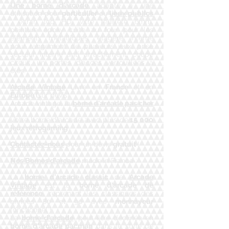
Une borne d'arcade
adapté à une
utilisation pour
particulier
ou
lieux publics
: écran lcd HD, vitre feuilleté 6mm,
peinture epoxy cuite au four pour les
éléments métalliques, étagère interne
pour rangement de plusieurs jeux, prise
secteur interne anti arrachement, coupe
circuit, un portes d’accès verrouillées à
clés.
Arcade Vintage
Livre en
France
et en
Europe (
sur devis)
Arcade vintage, la
borne d'arcade pas cher
!
​Votre borne d'arcade avec plus de
15 000
jeux rétrogaming
Contactez-nous
pour un devis
gratuit
!
Nos Bornes d'arcade
made in France :
​La
borne d'arcade classic
de
Arcade
Vintage
est la
borne d'arcade de
référence
, reprenant les classiques des
années 80 et 90 avec
monnayeur
fonctionnel !
​La
borne d'arcade
, peut être déclinée en
borne d'arcade pacman
dans le style de