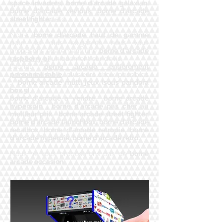
space invaders, borne d'arcade galaxian,
borne d'arcade xevious,
borne d'arcade
street fighter
, etc...
Notre
borne d'arcade haut de gamme
pour les plus exigeants, nous vous
proposons également une
borne d'arcade
raspberry pi
uniquement sur devis,
l'achat
borne arcade entièrement
personnalisable
, plusieurs choix possibles
:
borne arcade multi jeux (sous pandora
box 5),
borne d'arcade à vendre, borne arcade
hyperspin , borne d'arcade pas cher au
meilleur prix, borne arcade street fighter,
borne d'arcade launchbox, borne d'arcade
recalbox, borne d'arcade retropie, borne
d'arcade hyperpie, borne d'arcade retro.
Nous ne vous proposerons pas de
borne
arcade occasion
.