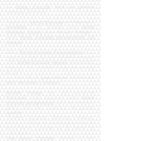
La
borne d'arcade
haut de gamme
fabriquer en France
Toutes nos
bornes d'arcade
sont
neuves
et
garanties
1 an, Acheter votre
borne
d'arcade Classic
chez
Arcade Vintage
!
votre
borne d'arcade personnalisée sur
mesure
Votre
Borne d'arcade Personnalisée
chez
vous pour jouer aux jeux de votre enfance,
Une
Borne d'arcade neuves
directement
inspirées des modèles cultes des années
80-90 !
un objet de la
pop-culture
entièrement
neuf
,
décoratif
et
ludique.
Arcade Vintage
est une entreprise
française
, nous réalisons votre
borne
d'arcade personnaliser
dans les meilleurs
délais avec des matériaux de grande
qualité
,
boutons, joysticks d'arcade, marqué,
bezel, t-molding et création graphique de
votre borne d'arcade sur le thème de
votre choix !
Une borne d'arcade
adapté à une