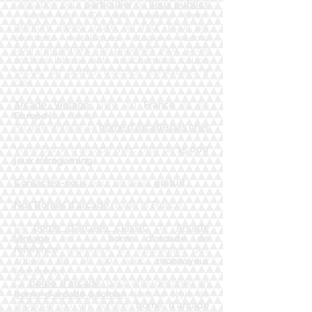
utilisation pour
particulier
ou
lieux publics
: écran lcd HD, vitre feuilleté 6mm,
peinture epoxy cuite au four pour les
éléments métalliques, étagère interne
pour rangement de plusieurs jeux, prise
secteur interne anti arrachement, coupe
circuit, un portes d’accès verrouillées à
clés.
Arcade Vintage
Livre en
France
et en
Europe (
sur devis)
Arcade vintage, la
borne d'arcade pas cher
!
​Votre borne d'arcade avec plus de
15 000
jeux rétrogaming
Contactez-nous
pour un devis
gratuit
!
Nos Bornes d'arcade
made in France :
​La
borne d'arcade classic
de
Arcade
Vintage
est la
borne d'arcade de
référence
, reprenant les classiques des
années 80 et 90 avec
monnayeur
fonctionnel !
​La
borne d'arcade
, peut être déclinée en
borne d'arcade pacman
dans le style de
l'époque ou en version
borne d'arcade