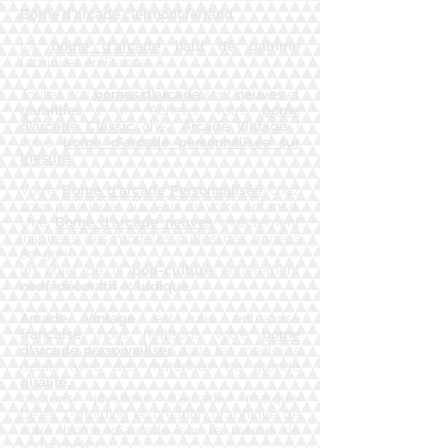
Borne d'arcade clermont ferrand​​
La
borne d'arcade
haut de gamme
fabriquer en France
Toutes nos
bornes d'arcade
sont
neuves
et
garanties
1 an, Acheter votre
borne
d'arcade Classic
chez
Arcade Vintage
!
votre
borne d'arcade personnalisée sur
mesure
Votre
Borne d'arcade Personnalisée
chez
vous pour jouer aux jeux de votre enfance,
Une
Borne d'arcade neuves
directement
inspirées des modèles cultes des années
80-90 !
un objet de la
pop-culture
entièrement
neuf
,
décoratif
et
ludique.
Arcade Vintage
est une entreprise
française
, nous réalisons votre
borne
d'arcade personnaliser
dans les meilleurs
délais avec des matériaux de grande
qualité
,
boutons, joysticks d'arcade, marqué,
bezel, t-molding et création graphique de
votre borne d'arcade sur le thème de
votre choix !