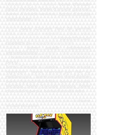
l'époque ou en version
borne d'arcade
space invaders, borne d'arcade galaxian,
borne d'arcade xevious,
borne d'arcade
street fighter
, etc...
Notre
borne d'arcade haut de gamme
pour les plus exigeants, nous vous
proposons également une
borne d'arcade
raspberry pi
uniquement sur devis,
l'achat
borne arcade entièrement
personnalisable
, plusieurs choix possibles
:
borne arcade multi jeux (sous pandora
box 5),
borne d'arcade à vendre, borne arcade
hyperspin , borne d'arcade pas cher au
meilleur prix, borne arcade street fighter,
borne d'arcade launchbox, borne d'arcade
recalbox, borne d'arcade retropie, borne
d'arcade hyperpie, borne d'arcade retro.
Nous ne vous proposerons pas de
borne
arcade occasion
.