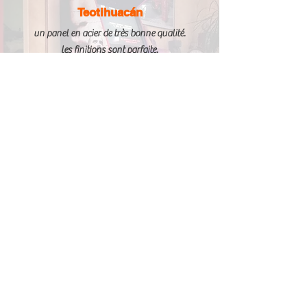
Teotihuacán
un panel en acier de très bonne qualité.
les finitions sont parfaite.
les stickers on une très bonne définition, les
commandes haute gamme.
je peu que recommander Arcade Vintage
et le patron , tres à l écoute et tres sympa
ILS NOUS FONT CONFIANCE :