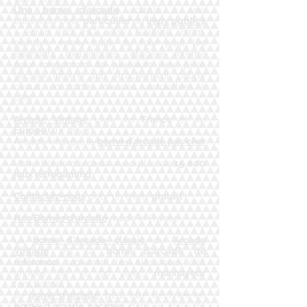
Une borne d'arcade
adapté à une
utilisation pour
particulier
ou
lieux publics
: écran lcd HD, vitre feuilleté 6mm,
peinture epoxy cuite au four pour les
éléments métalliques, étagère interne
pour rangement de plusieurs jeux, prise
secteur interne anti arrachement, coupe
circuit, un portes d’accès verrouillées à
clés.
Arcade Vintage
Livre en
France
et en
Europe (
sur devis)
Arcade vintage, la
borne d'arcade pas cher
!
​Votre borne d'arcade avec plus de
15 000
jeux rétrogaming
Contactez-nous
pour un devis
gratuit
!
Nos Bornes d'arcade
made in France :
​La
borne d'arcade classic
de
Arcade
Vintage
est la
borne d'arcade de
référence
, reprenant les classiques des
années 80 et 90 avec
monnayeur
fonctionnel !
​La
borne d'arcade
, peut être déclinée en
borne d'arcade pacman
dans le style de