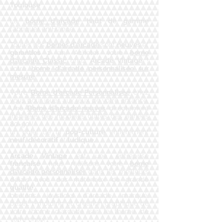
Toulouse
La
borne d'arcade
haut de gamme
fabriquer en France
Toutes nos
bornes d'arcade
sont
neuves
et
garanties
1 an, Acheter votre
borne
d'arcade Classic
chez
Arcade Vintage
!
votre
borne d'arcade personnalisée sur
mesure
Votre
Borne d'arcade Personnalisée
chez
vous pour jouer aux jeux de votre enfance,
Une
Borne d'arcade neuves
directement
inspirées des modèles cultes des années
80-90 !
un objet de la
pop-culture
entièrement
neuf
,
décoratif
et
ludique.
Arcade Vintage
est une entreprise
française
, nous réalisons votre
borne
d'arcade personnaliser
dans les meilleurs
délais avec des matériaux de grande
qualité
,
boutons, joysticks d'arcade, marqué,
bezel, t-molding et création graphique de
votre borne d'arcade sur le thème de
votre choix !