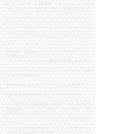
Une borne d'arcade
adapté à une
utilisation pour
particulier
ou
lieux publics
: écran lcd HD, vitre feuilleté 6mm,
peinture epoxy cuite au four pour les
éléments métalliques, étagère interne
pour rangement de plusieurs jeux, prise
secteur interne anti arrachement, coupe
circuit, un portes d’accès verrouillées à
clés.
Arcade Vintage
Livre en
France
et en
Europe (
sur devis)
Arcade vintage, la
borne d'arcade pas cher
!
​Votre borne d'arcade avec plus de
15 000
jeux rétrogaming
Contactez-nous
pour un devis
gratuit
!
Nos Bornes d'arcade
made in France :
​La
borne d'arcade classic
de
Arcade
Vintage
est la
borne d'arcade de
référence
, reprenant les classiques des
années 80 et 90 avec
monnayeur
fonctionnel !
​La
borne d'arcade
, peut être déclinée en
borne d'arcade pacman
dans le style de