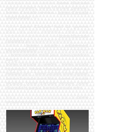
l'époque ou en version
borne d'arcade
space invaders, borne d'arcade galaxian,
borne d'arcade xevious,
borne d'arcade
street fighter
, etc...
Notre
borne d'arcade haut de gamme
pour les plus exigeants, nous vous
proposons également une
borne d'arcade
raspberry pi
uniquement sur devis,
l'achat
borne arcade entièrement
personnalisable
, plusieurs choix possibles
:
borne arcade multi jeux (sous pandora
box 5),
borne d'arcade à vendre, borne arcade
hyperspin , borne d'arcade pas cher au
meilleur prix, borne arcade street fighter,
borne d'arcade launchbox, borne d'arcade
recalbox, borne d'arcade retropie, borne
d'arcade hyperpie, borne d'arcade retro.
Nous ne vous proposerons pas de
borne
arcade occasion
.