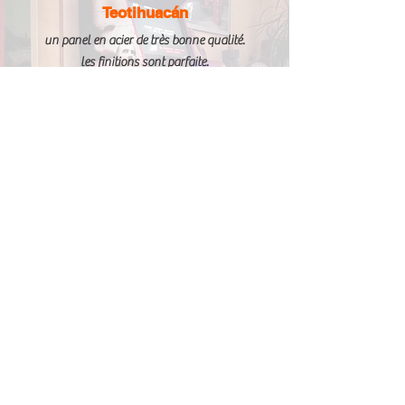
Teotihuacán
un panel en acier de très bonne qualité.
les finitions sont parfaite.
les stickers on une très bonne définition, les
commandes haute gamme.
je peu que recommander Arcade Vintage
et le patron , tres à l écoute et tres sympa
ILS NOUS FONT CONFIANCE :